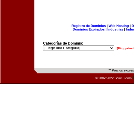
Registro de Dominios
|
Web Hosting
|
D
Dominios Expirados
|
Industrias
|
Indu
Categorías de Dominio:
[Pág. princi
** Precios expre
© 2002/2022 Solo10.com