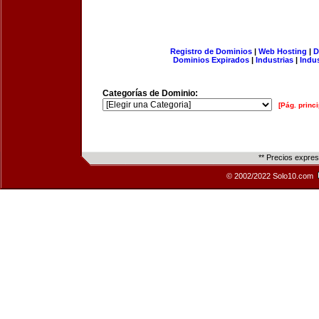
Registro de Dominios
|
Web Hosting
|
D
Dominios Expirados
|
Industrias
|
Indu
Categorías de Dominio:
[Pág. princi
** Precios expre
© 2002/2022 Solo10.com