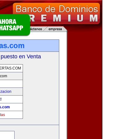
tas.com
 puesto en Venta
ERTAS.COM
.com
izacion
!
as.com
tas