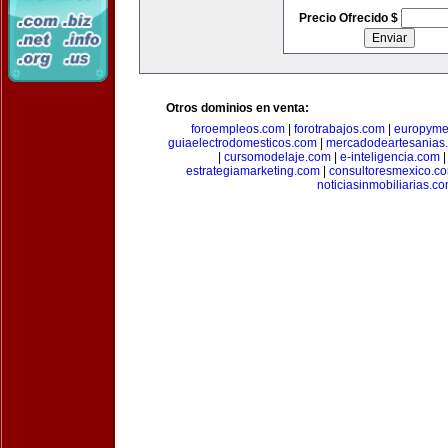
Precio Ofrecido $
Otros dominios en venta:
foroempleos.com
|
forotrabajos.com
|
europyme
guiaelectrodomesticos.com
|
mercadodeartesanias
|
cursomodelaje.com
|
e-inteligencia.com
estrategiamarketing.com
|
consultoresmexico.c
noticiasinmobiliarias.c