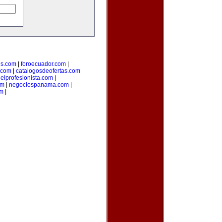
s.com
|
foroecuador.com
|
.com
|
catalogosdeofertas.com
|
elprofesionista.com
|
om
|
negociospanama.com
|
om
|