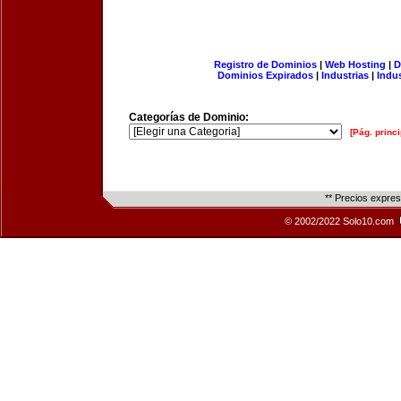
Registro de Dominios
|
Web Hosting
|
D
Dominios Expirados
|
Industrias
|
Indu
Categorías de Dominio:
[Pág. princi
** Precios expre
© 2002/2022 Solo10.com