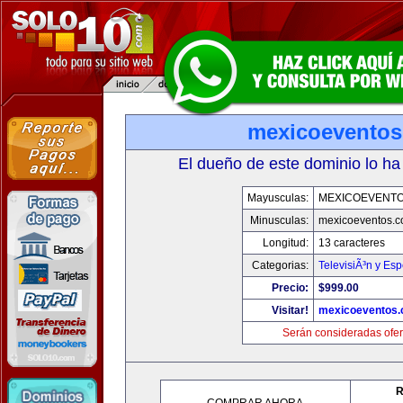
mexicoevento
El dueño de este dominio lo ha
Mayusculas:
MEXICOEVENT
Minusculas:
mexicoeventos.
Longitud:
13 caracteres
Categorias:
TelevisiÃ³n y Esp
Precio:
$999.00
Visitar!
mexicoeventos
Serán consideradas ofer
R