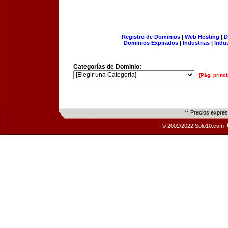
Registro de Dominios
|
Web Hosting
|
D
Dominios Expirados
|
Industrias
|
Indu
Categorías de Dominio:
[Pág. princi
** Precios expre
© 2002/2022 Solo10.com