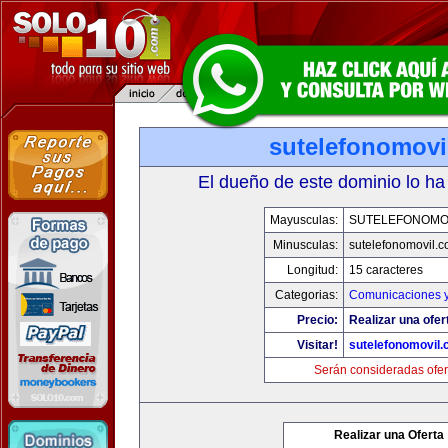
sutelefonomovi
El dueño de este dominio lo ha
Mayusculas:
SUTELEFONOMO
Minusculas:
sutelefonomovil.
Longitud:
15 caracteres
Categorias:
Comunicaciones y
Precio:
Realizar una ofer
Visitar!
sutelefonomovil
Serán consideradas ofer
Realizar una Oferta