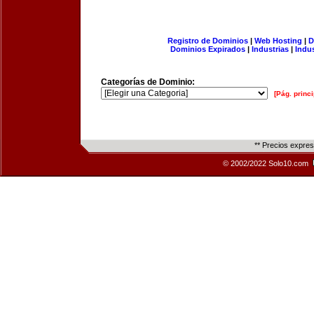
Registro de Dominios
|
Web Hosting
|
D
Dominios Expirados
|
Industrias
|
Indu
Categorías de Dominio:
[Pág. princi
** Precios expre
© 2002/2022 Solo10.com