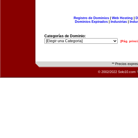
Registro de Dominios
|
Web Hosting
|
D
Dominios Expirados
|
Industrias
|
Indu
Categorías de Dominio:
[Pág. princi
** Precios expre
© 2002/2022 Solo10.com