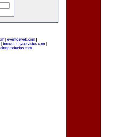
com
|
eventosweb.com
|
m
|
inmueblesyservicios.com
|
cionproductos.com
|