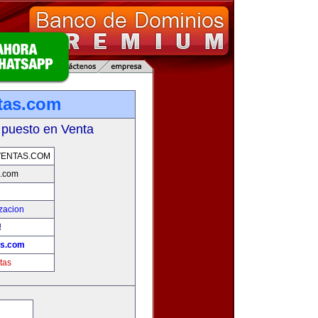
tas.com
 puesto en Venta
VENTAS.COM
s.com
zacion
!
as.com
tas