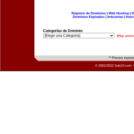
Registro de Dominios
|
Web Hosting
|
D
Dominios Expirados
|
Industrias
|
Indu
Categorías de Dominio:
[Pág. princi
** Precios expre
© 2002/2022 Solo10.com