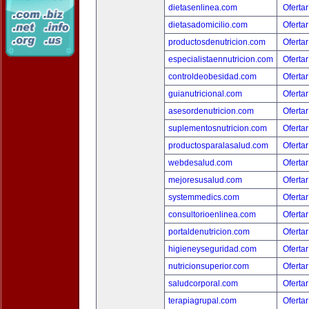
dietasenlinea.com
Ofertar
dietasadomicilio.com
Ofertar
productosdenutricion.com
Ofertar
especialistaennutricion.com
Ofertar
controldeobesidad.com
Ofertar
guianutricional.com
Ofertar
asesordenutricion.com
Ofertar
suplementosnutricion.com
Ofertar
productosparalasalud.com
Ofertar
webdesalud.com
Ofertar
mejoresusalud.com
Ofertar
systemmedics.com
Ofertar
consultorioenlinea.com
Ofertar
portaldenutricion.com
Ofertar
higieneyseguridad.com
Ofertar
nutricionsuperior.com
Ofertar
saludcorporal.com
Ofertar
terapiagrupal.com
Ofertar