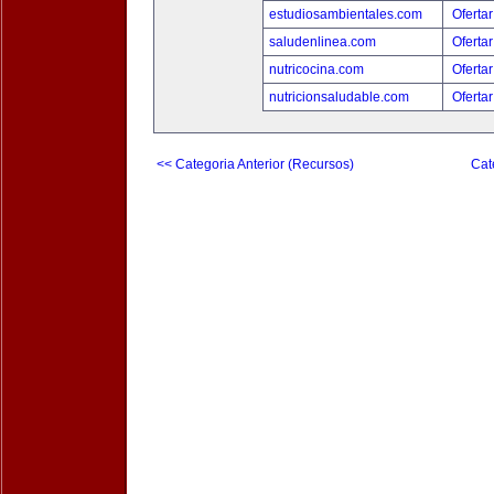
estudiosambientales.com
Ofertar
saludenlinea.com
Ofertar
nutricocina.com
Ofertar
nutricionsaludable.com
Ofertar
<< Categoria Anterior (Recursos)
Cat